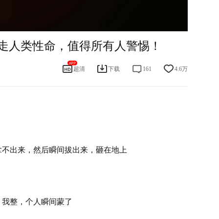
仍然无法观看？戳这里
反馈给我们
走人类性命，值得所有人警惕！
超清
下载
161
4.6万
拿不出来，然后瞬间拔出来，砸在地上
全文
，我整，个人瞬间蒙了