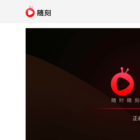
呃...广告被拦截，无法
关闭拦截插件并刷
正
加入
爱奇艺VIP
，尊享