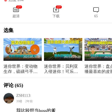
超清
下载
65
选集
2023-05-10期
2023-05-06期
2023-
迷你世界：变动物
迷你世界：贝利亚
迷你世界：盘
生存，硫磺弓手不
入侵迷你！可乐联
播最喜欢的皮
讲武德，最后关卡
手变形金刚能否打
小王子喜欢奶
能否顺利通过
败贝利亚？
布丁会选谁？
评论
(65)
ZSH113
39楼
2年前
我比较想当boss的爹