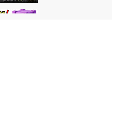
我的世界：当MC原版生物
被改造成超强BOSS，将会
2026-05-13期
发生什么？
我的世界：从泥土盔甲到神
级崩坏盔甲，我一路逆袭成
2026-05-12期
了最强巨人！
我的世界：肝帝挑战修复
MC史上最乱服务器2b2t，能
2026-05-11期
成功吗？
我的世界：无限生长紫颂花
VS无限蔓延火焰，谁能称霸
2026-04-15期
MC？