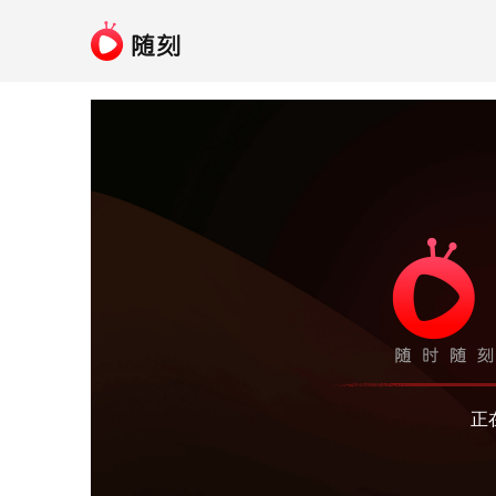
呃...广告被拦截，无法
关闭拦截插件并刷
正
加入
爱奇艺VIP
，尊享