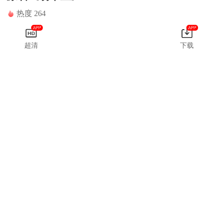
热度 264
超清
下载
师傅不
让这几