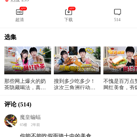
超清
下载
514
选集
2026-08-05期
2026-07-04期
2026-
那些网上爆火的奶
搜到多少吃多少！
不愧是百万点
茶隐藏喝法，真的
这次三角洲行动让
网红美食，夯
好喝吗？
我吃了顿大餐
了！
评论
(514)
魔皇蝙蝠
65楼
2年前
你能不能吃假面骑士中的美食