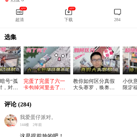
超清
下载
284
选集
022-08-07期
2022-08-06期
2022-08-05期
暗号“孤
完蛋了完蛋了六一
教你如何区分真假
小伙
时，对上
卡包掉河里去了，
大头赛罗，换奥特
限定
奥特曼卡
我的奥特曼卡包
曼卡片的时候，不
是绝
，你敢吗
呀，捞起来后拆出
要再上当了哦
包，
评论
(284)
了大头赛罗
罗
我爱蛋仔派对。
144楼
2年前
这是提前放的吧！